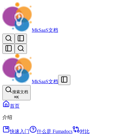
MkSaaS文档
MkSaaS文档
搜索文档
⌘
K
首页
介绍
快速入门
什么是 Fumadocs
对比