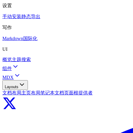
设置
手动安装
静态导出
写作
Markdown
国际化
UI
概览
主题
搜索
组件
MDX
Layouts
文档布局
主页布局
笔记本
文档页面
根提供者