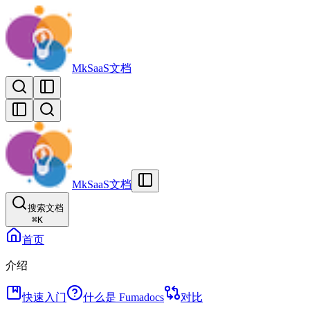
MkSaaS文档
MkSaaS文档
搜索文档
⌘
K
首页
介绍
快速入门
什么是 Fumadocs
对比