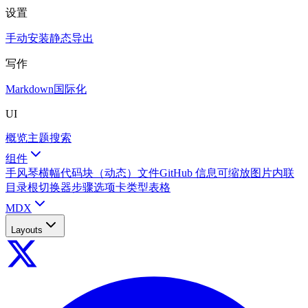
设置
手动安装
静态导出
写作
Markdown
国际化
UI
概览
主题
搜索
组件
手风琴
横幅
代码块（动态）
文件
GitHub 信息
可缩放图片
内联
目录
根切换器
步骤
选项卡
类型表格
MDX
Layouts